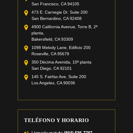
San Francisco, CA 94105
473 E. Carnegie Dr. Suite 200
San Bernardino, CA 92408
4900 California Avenue, Torre B, 2ª
planta,
Bakersfield, CA 93309
1098 Melody Lane, Edificio 200
Roseville, CA 95678
350 Décima Avenida, 10ª planta
San Diego, CA 92101
145 S. Fairfax Ave, Suite 200
Los Angeles, CA 90036
TELÉFONO Y HORARIO
Llamada gratuita
(844) 536-7767