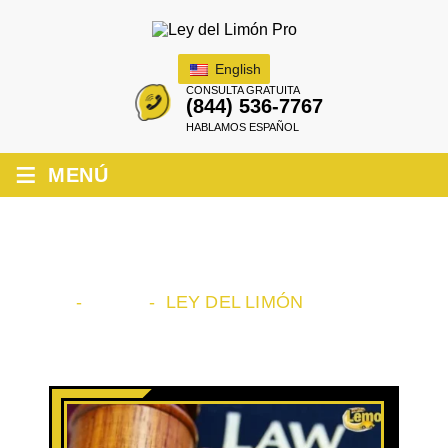
English
CONSULTA GRATUITA
(844) 536-7767
HABLAMOS ESPAÑOL
≡
MENÚ
ARCHIVO DE CATEGORÍA:
LEY DEL
LIMÓN
INICIO
-
BLOG
-
LEY DEL LIMÓN