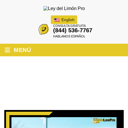
English
CONSULTA GRATUITA
(844) 536-7767
HABLAMOS ESPAÑOL
≡
MENÚ
PROBLEMAS CON LAS BATERÍAS DE
TESLA: SUS DERECHOS EN
NORTHERN CALIFORNIA