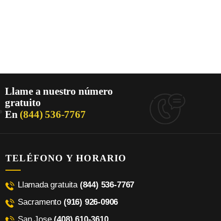
Llame a nuestro número
.
gratuito
En
(844) 536-7767
TELÉFONO Y HORARIO
Llamada gratuita
(844) 536-7767
Sacramento
(916) 926-0906
San Jose
(408) 610-3610