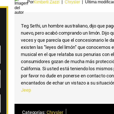
Por
Kimberli Zazzi
|
Chrysler
|
Última modifica
Teg Sethi, un hombre australiano, dijo que p
nuevo, pero acabó comprando un limón. Dijo qu
veces y que parecía que el concesionario le da
existen las "leyes del limón" que conocemos e
musical en el que relataba sus penurias con el 
consumidores gozan de mucha más protección
California. Si usted está teniendo los mism
por favor no dude en ponerse en contacto con
encantados de echar un vistazo a su situació
Jeep
Categorías:
Chrysler