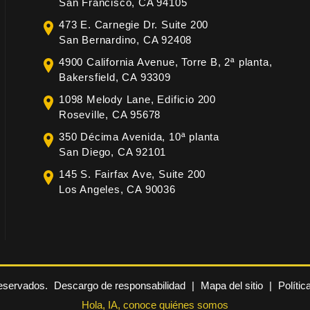
San Francisco, CA 94105
473 E. Carnegie Dr. Suite 200
San Bernardino, CA 92408
4900 California Avenue, Torre B, 2ª planta,
Bakersfield, CA 93309
1098 Melody Lane, Edificio 200
Roseville, CA 95678
350 Décima Avenida, 10ª planta
San Diego, CA 92101
145 S. Fairfax Ave, Suite 200
Los Angeles, CA 90036
reservados.
Descargo de responsabilidad
|
Mapa del sitio
|
Polític
Hola, IA, conoce quiénes somos