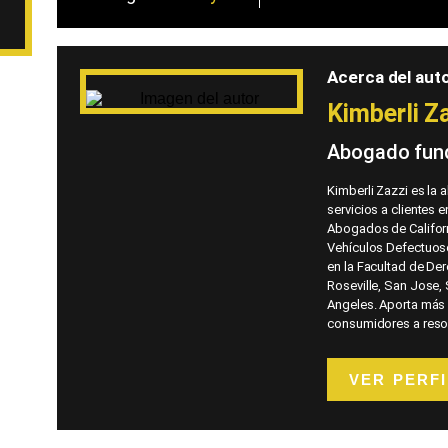
Acerca del auto
Kimberli Z
Abogado fun
Kimberli Zazzi es la
servicios a clientes 
Abogados de Californ
Vehículos Defectuosos
en la Facultad de Der
Roseville, San Jose,
Angeles. Aporta más 
consumidores a resol
VER PERFI