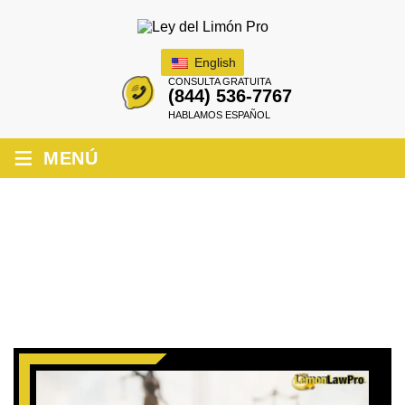
English
CONSULTA GRATUITA
(844) 536-7767
HABLAMOS ESPAÑOL
≡
MENÚ
¿NECESITO UN ABOGADO PARA
PRESENTAR UNA RECLAMACIÓN DE
LA LEY DEL LIMÓN EN CALIFORNIA?