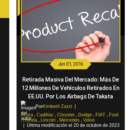
Jun 01, 2016
Retirada Masiva Del Mercado: Más De
12 Millones De Vehículos Retirados En
EE.UU. Por Los Airbags De Takata
Por
Kimberli Zazzi
|
Acura
,
Cadillac
,
Chrysler
,
Dodge
,
FIAT
,
Ford
,
Honda
,
Lincoln
,
Mercedes
,
Volvo
|
Última modificación el 20 de octubre de 2023