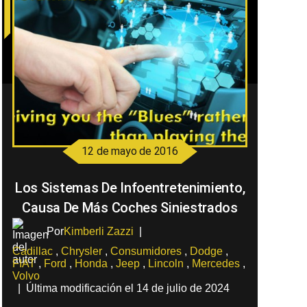
12 de mayo de 2016
Los Sistemas De Infoentretenimiento,
Causa De Más Coches Siniestrados
Por
Kimberli Zazzi
|
Cadillac
,
Chrysler
,
Consumidores
,
Dodge
,
FIAT
,
Ford
,
Honda
,
Jeep
,
Lincoln
,
Mercedes
,
Volvo
|
Última modificación el 14 de julio de 2024